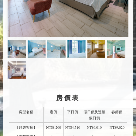
房價表
房型名稱
定價
平日價
假日價及連續
春節價
假日價
【經典客房】
NT$8,200
NT$4,510
NT$6,010
NT$9,020