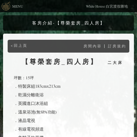
MENU
White House 白宮渡假勝地
客房介紹-【尊榮套房_四人房】
<回上頁
|
房間內容
訂房規約
【尊榮套房_四人房】
二大床
坪數：15坪
．特製床組183cmx213cm
．乾濕分離衛浴
．英國進口沐浴組
．溫泉浴池
(無SPA功能)
．液晶電視
．有線電視頻道