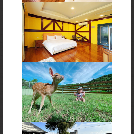
關於我們
客房介紹
飯店資訊
最新消息
飯店相本
交通資訊
262宜蘭縣礁溪鄉大塭路34-5號
■旅館業登記證編號 : 263 ■台灣溫泉標章編號 : 157